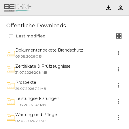
Öffentliche Downloads
Last modified
Dokumentenpakete Brandschutz
05.08.2026
·
0 B
Zertifikate & Prüfzeugnisse
31.07.2026
·
208 MB
Prospekte
29.07.2026
·
7.2 MB
Leistungserklärungen
11.03.2026
·
102 MB
Wartung und Pflege
02.02.2026
·
29 MB